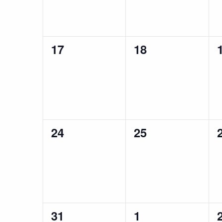
0
0
17
18
begivenheder,
begivenheder,
0
0
24
25
begivenheder,
begivenheder,
0
0
31
1