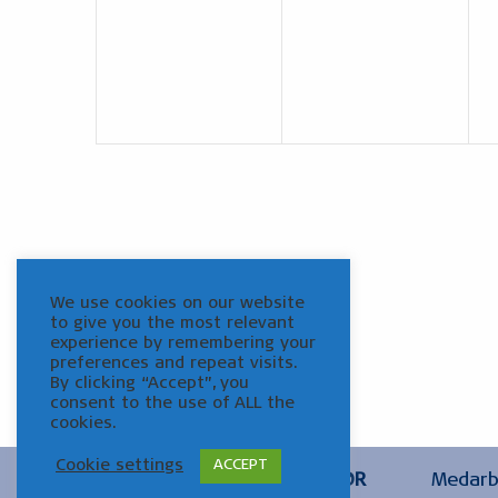
begivenheder,
begivenheder,
We use cookies on our website
to give you the most relevant
experience by remembering your
preferences and repeat visits.
By clicking “Accept”, you
consent to the use of ALL the
cookies.
Cookie settings
ACCEPT
OM MUSEUM HELSINGØR
Medarb