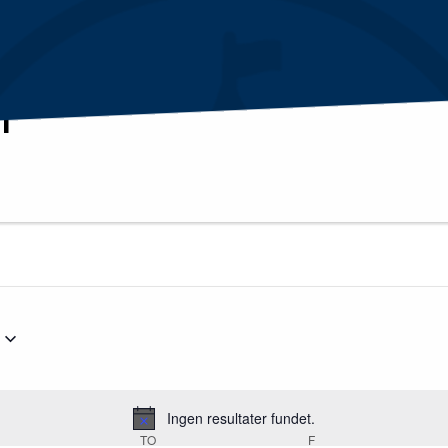
R
r
Ingen resultater fundet.
Notice
SDAG
TO
TORSDAG
F
FREDAG