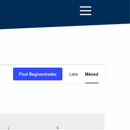
Begivenh
Find Begivenheder
Liste
Måned
Visninger
Navigatio
L
LØRDAG
S
SØNDAG