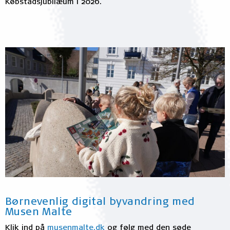
Købstadsjubilæum i 2026.
Børnevenlig digital byvandring med
Musen Malte
Klik ind på
musenmalte.dk
og følg med den søde