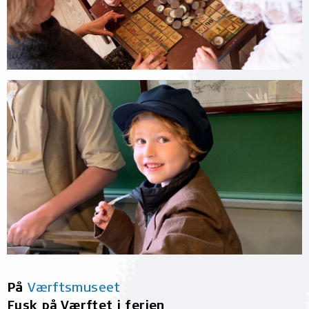
På
Værftsmuseet
Fusk på Værftet i ferien