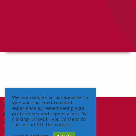
We use cookies on our website to
give you the most relevant
OM MUSEUM HELSINGØR
experience by remembering your
preferences and repeat visits. By
Medarbejdere
clicking “Accept”, you consent to
Ledig stilling
the use of ALL the cookies.
Links