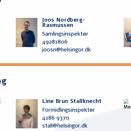
v
Joos Nordberg-
Rasmussen
Samlingsinspektør
49281806
joosn@helsingor.dk
ng
k
Line Brun Stallknecht
Formidlingsinspektør
4186 9370
stall@helsingor.dk