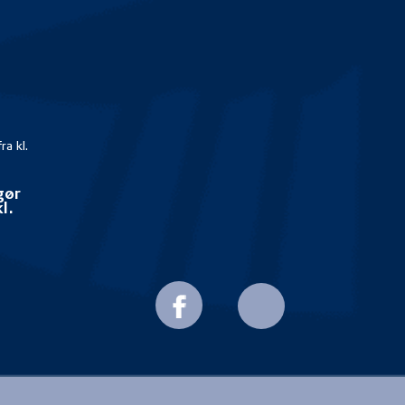
ra kl.
gør
l.