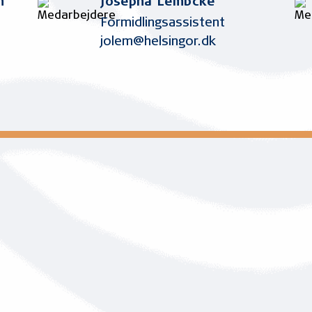
n
Josepha Lembcke
Formidlingsassistent
jolem@helsingor.dk