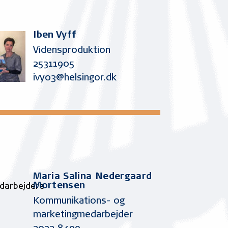
Iben Vyff
Vidensproduktion
25311905
ivy03@helsingor.dk
Maria Salina Nedergaard
Mortensen
Kommunikations- og
marketingmedarbejder