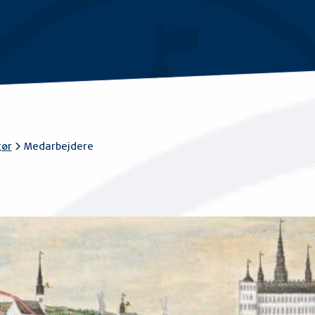
R
gør
>
Medarbejdere