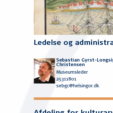
Ledelse og administr
Sebastian Gyrst-Longsi
Christensen
Museumsleder
25311801
sebgc@helsingor.dk