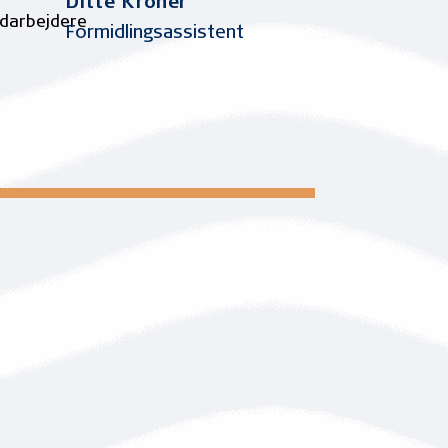
Ditte Kröner
Formidlingsassistent