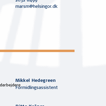
2032 8499
marsm@helsingor.dk
Mikkel Hedegreen
Formidlingsassistent