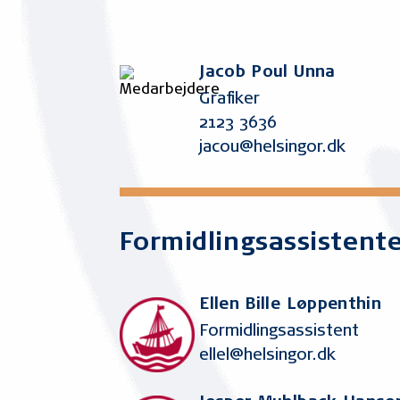
Jacob Poul Unna
Grafiker
2123 3636
jacou@helsingor.dk
Formidlingsassistent
Ellen Bille Løppenthin
Formidlingsassistent
ellel@helsingor.dk