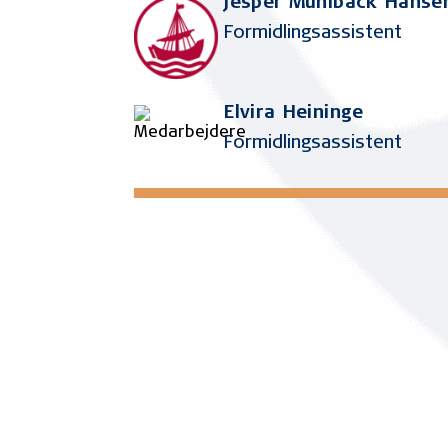
Jesper Muhlback Hanse
Formidlingsassistent
Elvira Heininge
Formidlingsassistent