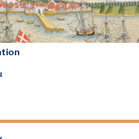
ation
g