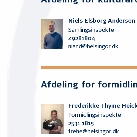
Afdeling for kulturar
Niels Elsborg Andersen
Samlingsinspektør
49281804
niand@helsingor.dk
Afdeling for formidli
Frederikke Thyme Heic
Formidlingsinspektør
2531 1815
frehe@helsingor.dk