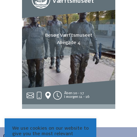
Værftsmuseet
Besøg Værftsmuseet
Allégade 4
Åben 10 - 17
I morgen 11 - 16
We use cookies on our website to
give you the most relevant
OM MUSEUM HELSINGØR