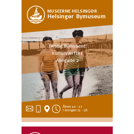
MUSEERNE HELSINGØR
Helsingør Bymuseum
Besøg Bymuseet
Kulturværftet
Allégade 2
Åben 10 - 17
I morgen 11 - 16