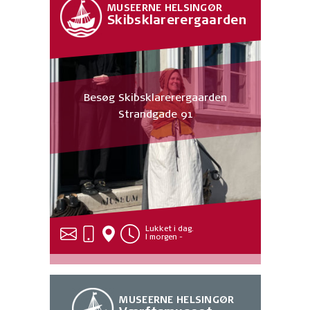
MUSEERNE HELSINGØR
Skibsklarerergaarden
Besøg Skibsklarerergaarden
Strandgade 91
Lukket i dag.
I morgen -
MUSEERNE HELSINGØR