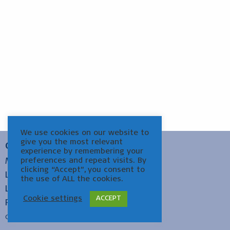
We use cookies on our website to
give you the most relevant
OM MUSEUM HELSINGØR
experience by remembering your
preferences and repeat visits. By
Medarbejdere
clicking “Accept”, you consent to
Ledig stilling
the use of ALL the cookies.
Links
Cookie settings
ACCEPT
Presse
Copyright © 2022 Museerne Helsingør